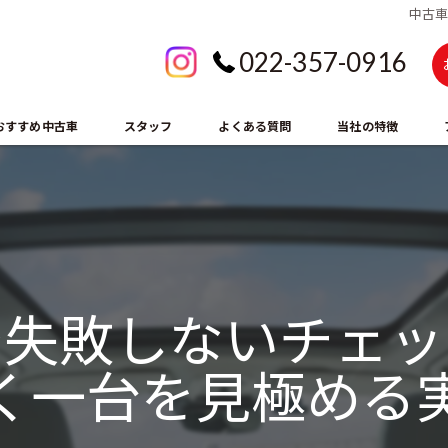
中古
022-357-0916
おすすめ中古車
スタッフ
よくある質問
当社の特徴
販売
買取り
修理
で失敗しないチェッ
車検
く一台を見極める
整備