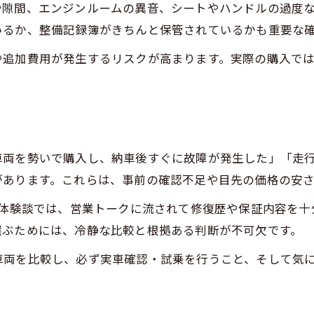
や隙間、エンジンルームの異音、シートやハンドルの過度
中古車購入時に迷わないための判断基準
いるか、整備記録簿がきちんと保管されているかも重要な
中古車選別で納得できる決め方のコツ
や追加費用が発生するリスクが高まります。実際の購入で
中古車見分け方で後悔しない決断力を養う
中古車選びで安心できる選定プロセス
車両を勢いで購入し、納車後すぐに故障が発生した」「走
があります。これらは、事前の確認不足や目先の価格の安
の体験談では、営業トークに流されて修復歴や保証内容を
選ぶためには、冷静な比較と根拠ある判断が不可欠です。
車両を比較し、必ず実車確認・試乗を行うこと、そして気