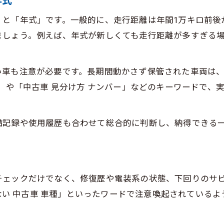
年式
中古車の走行距離と年式バランスの見方
」と「年式」です。一般的に、走行距離は年間1万キロ前後
中古車選びで重視すべき年式と走行距離
ましょう。例えば、年式が新しくても走行距離が多すぎる
中古車見分け方で知っておきたい数字の意味
走行距離別中古車の選び方と注意点
い車も注意が必要です。長期間動かさず保管された車両は
中古車購入時にチェックしたい経年劣化
離」や「中古車 見分け方 ナンバー」などのキーワードで
納得できる一台を見抜く失敗しない視点
中古車選びで納得するための評価基準
備記録や使用履歴も合わせて総合的に判断し、納得できる
中古車購入時の判断ポイント徹底解説
中古車選別で重要な実用性と維持費の確認
中古車見分け方で重視すべき装備や状態
チェックだけでなく、修復歴や電装系の状態、下回りのサ
中古車選びで後悔しないための視点転換
けない 中古車 車種」といったワードで注意喚起されてい
この中古車で本当に大丈夫か自信を持って選ぶコツ
中古車選びで自信を持つための確認方法