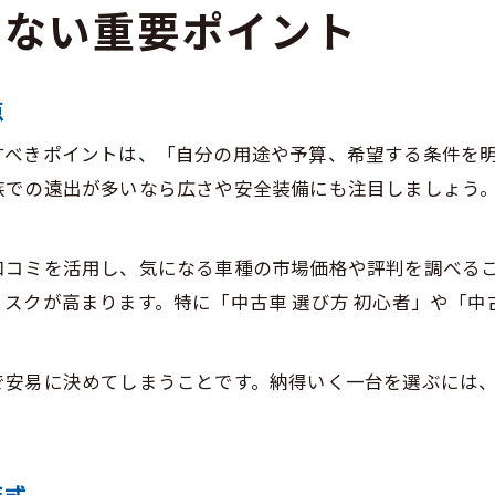
初心者が避けたい中古車の落とし穴
せない重要ポイント
買ってはいけない中古車の特徴と共通点
中古車店選びで気をつけたい注意点解説
点
中古車購入初心者が見逃しがちな落とし穴
すべきポイントは、「自分の用途や予算、希望する条件を
中古車選びで見抜くべき車種の弱点
族での遠出が多いなら広さや安全装備にも注目しましょう
中古車買う時に避けたいトラブル事例
適切な中古車選別へ導く実践的な方法
口コミを活用し、気になる車種の市場価格や評判を調べる
中古車選び初心者向け実践チェックリスト
クが高まります。特に「中古車 選び方 初心者」や「中古車
中古車購入時の見極めポイント徹底解説
中古車見分け方と現車確認のポイント
で安易に決めてしまうことです。納得いく一台を選ぶには
中古車選別で役立つ具体的な比較方法
中古車買う時に質問すべき重要事項
走行距離と年式から見極める中古車の良否