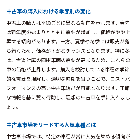
購入後のサポートとアフターサービスの確
中古車の購入における季節別の変化
認
中古車の購入は季節ごとに異なる動向を示します。春先
中古車市場で賢い選択をするための情報源活用
は新年度の始まりとともに需要が増加し、価格がやや上
法
昇する傾向があります。一方、夏季や冬季には販売が落
オンライン情報サイトを活用した市場分析
ち着くため、価格が下がるチャンスとなります。特に冬
自動車雑誌から得られる最新情報の活用
は、雪道対応の四駆車両の需要が高まるため、これらの
地元の展示会やモーターショーの役割
車の価格が上昇します。購入を検討している車種の季節
的な需要を理解し、適切な時期を狙うことで、コストパ
中古車市場の専門家から学ぶ方法
フォーマンスの高い中古車選びが可能となります。正確
口コミと評判による販売店選びの基準
な情報を基に賢く行動し、理想の中古車を手に入れまし
市場動向セミナーや講演会を活用する
ょう。
中古車の選択肢が広がる中での正しい判断方法
多様な選択肢から自分に合った車を選ぶ方
中古車市場をリードする人気車種とは
法
中古車市場では、特定の車種が常に人気を集める傾向が