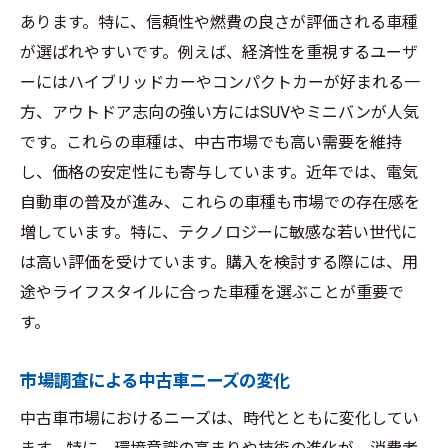
購入目的別の中古車選びの指針
あります。特に、信頼性や燃費の良さが評価される車種
中古車選びにおけるブランドの重要性
が選ばれやすいです。例えば、経済性を重視するユーザ
安定性とパフォーマンスを考慮した選択肢
ーにはハイブリッドカーやコンパクトカーが好まれる一
中古車選びにおける実用性と趣味性のバラ
方、アウトドア志向の強い方にはSUVやミニバンが人気
ンス
です。これらの車種は、中古市場でも高い需要を維持
し、価格の安定性にも寄与しています。近年では、電気
購入後の維持コストを考慮した選び方
自動車の普及が進み、これらの車種も市場での存在感を
中古車市場の最新傾向から賢く選ぶためのコツ
増しています。特に、テクノロジーに敏感な若い世代に
最新市場分析から見る中古車の買い時
は高い評価を受けています。購入を検討する際には、用
中古車購入における交渉術の基本
途やライフスタイルに合った車種を選ぶことが重要で
購入後の価値維持を考慮した選び方
す。
市場動向に応じた購入時期の見極め方
市場調査による中古車ニーズの変化
賢い中古車選びのためのリサーチ方法
中古車買い替え時の賢い選択戦略
中古車市場におけるニーズは、時代とともに変化してい