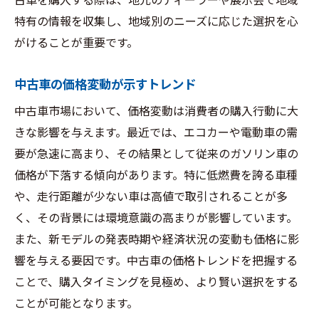
古車を購入する際は、地元のディーラーや展示会で地域
影響
特有の情報を収集し、地域別のニーズに応じた選択を心
最新セキュリティ技術と中古車の評価
がけることが重要です。
ハイブリッド技術の導入が中古車市場に与
える影響
中古車の価格変動が示すトレンド
中古車市場におけるテレマティクスの進化
中古車市場において、価格変動は消費者の購入行動に大
電動化の進展と中古車の将来展望
きな影響を与えます。最近では、エコカーや電動車の需
理想の中古車を見つけるための具体的なガイド
要が急速に高まり、その結果として従来のガソリン車の
ライン
価格が下落する傾向があります。特に低燃費を誇る車種
中古車購入前に確認すべきチェックポイン
や、走行距離が少ない車は高値で取引されることが多
ト
く、その背景には環境意識の高まりが影響しています。
また、新モデルの発表時期や経済状況の変動も価格に影
予算に合わせた賢い中古車選びのコツ
響を与える要因です。中古車の価格トレンドを把握する
信頼できる中古車販売店の見分け方
ことで、購入タイミングを見極め、より賢い選択をする
中古車選びに役立つ試乗のポイント
ことが可能となります。
車両履歴とメンテナンスの重要性