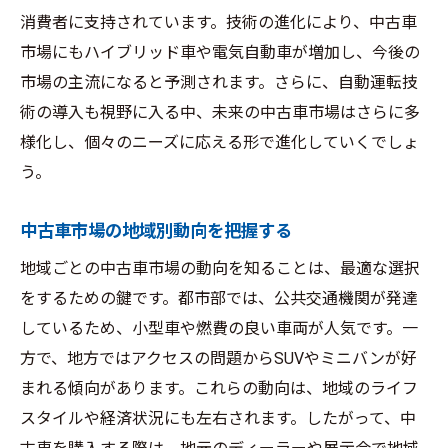
消費者に支持されています。技術の進化により、中古車
中古車販売業者の戦略と供給の変化
市場にもハイブリッド車や電気自動車が増加し、今後の
政府の政策が中古車市場に与える影響
市場の主流になると予測されます。さらに、自動運転技
エコカーの人気が中古車市場に与える影響
術の導入も視野に入る中、未来の中古車市場はさらに多
エコカーの技術革新と中古車市場の関係
様化し、個々のニーズに応える形で進化していくでしょ
エコカー普及に伴う市場シェアの変化
う。
エコカーが環境問題解決に果たす役割
中古車市場の地域別動向を把握する
中古エコカーの需要増加と市場価値
エコカー人気による中古車販売の新たな潮
地域ごとの中古車市場の動向を知ることは、最適な選択
流
をするための鍵です。都市部では、公共交通機関が発達
エコカー関連法規と中古車市場の影響
しているため、小型車や燃費の良い車両が人気です。一
方で、地方ではアクセスの問題からSUVやミニバンが好
最新技術の導入で中古車市場はどう変わるか
まれる傾向があります。これらの動向は、地域のライフ
自動運転技術の普及と中古車市場の変化
スタイルや経済状況にも左右されます。したがって、中
インターネットとAIが中古車販売に与える