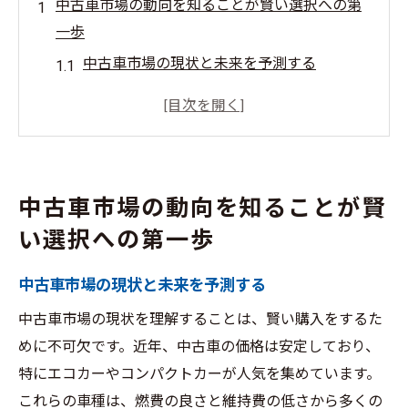
中古車市場の動向を知ることが賢い選択への第
一歩
中古車市場の現状と未来を予測する
中古車市場の地域別動向を把握する
中古車の価格変動が示すトレンド
中古車の購入における季節別の変化
中古車市場をリードする人気車種とは
中古車市場の動向を知ることが賢
市場調査による中古車ニーズの変化
い選択への第一歩
中古車の需要と供給が変化する理由とは
経済状況が中古車市場に与える影響
中古車市場の現状と未来を予測する
新車販売の動向と中古車市場の関連性
中古車市場の現状を理解することは、賢い購入をするた
中古車の輸出入動向と国内市場の変化
めに不可欠です。近年、中古車の価格は安定しており、
消費者の価値観の変化がもたらす需要の変
特にエコカーやコンパクトカーが人気を集めています。
動
これらの車種は、燃費の良さと維持費の低さから多くの