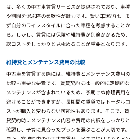
は、多くの中古車賃貸サービスが提供されており、車種
宮城県内でおすすめの中古車賃貸サービス
や期間を選ぶ際の柔軟性が魅力です。賢い車選びは、ま
地域密着型のサービスを選ぶ理由
ず自分のライフスタイルに合った車種を考慮することか
口コミで高評価の賃貸業者
ら。しかし、賃貸には保険や維持費が別途かかるため、
賃貸サービスの比較ポイント
総コストをしっかりと見極めることが重要となります。
サービス内容とアフターケアの重要性
維持費とメンテナンス費用の比較
地元で選ぶべき中古車賃貸業者
オンラインでのサービス選択のメリット
中古車を賃貸する際には、維持費とメンテナンス費用の
比較も重要な要素です。賃貸契約には一般的に定期的な
中古車賃貸による予算管理のコツを学ぶ
メンテナンスが含まれているため、予期せぬ修理費用を
月々の支出を見直す方法
避けることができますが、長期間の賃貸ではトータルコ
賃貸費用と燃料費のバランス
ストが購入と変わらない可能性もあります。そこで、賃
ローン返済と賃貸料の比較
貸契約時にメンテナンス内容や費用の内訳をしっかりと
特別費用を抑える賢い方法
確認し、予算に見合ったプランを選ぶことが大切です。
予算内での最適な車両選び