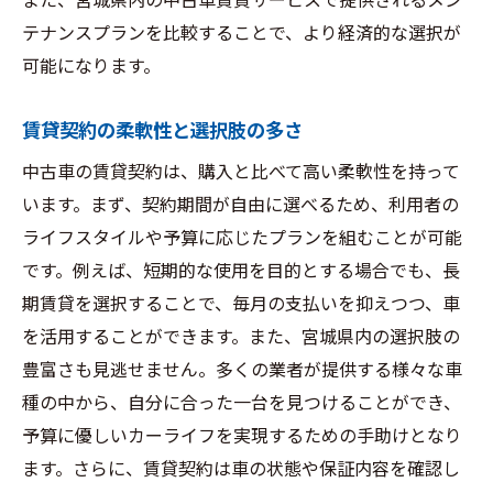
また、宮城県内の中古車賃貸サービスで提供されるメン
賃貸契約時の初期費用を考慮する
テナンスプランを比較することで、より経済的な選択が
可能になります。
中古車賃貸と購入の違いを比較検証
長期と短期、どちらが得か？
賃貸契約の柔軟性と選択肢の多さ
所有感と自由度の違い
中古車の賃貸契約は、購入と比べて高い柔軟性を持って
費用の透明性と予測可能性
います。まず、契約期間が自由に選べるため、利用者の
中古車の価値に基づいた選択
ライフスタイルや予算に応じたプランを組むことが可能
車両保険と賠償責任の差異
です。例えば、短期的な使用を目的とする場合でも、長
賃貸におけるメンテナンスの取り扱い
期賃貸を選択することで、毎月の支払いを抑えつつ、車
初めての中古車賃貸に必要な手続きガイド
を活用することができます。また、宮城県内の選択肢の
契約前に知っておくべき基本事項
豊富さも見逃せません。多くの業者が提供する様々な車
種の中から、自分に合った一台を見つけることができ、
必要書類とその準備方法
予算に優しいカーライフを実現するための手助けとなり
契約時の注意点と確認事項
ます。さらに、賃貸契約は車の状態や保証内容を確認し
保険選びと契約の手順