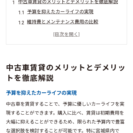
中古車賃貸のメリットとデメリットを徹底解説
予算を抑えたカーライフの実現
維持費とメンテナンス費用の比較
賃貸契約の柔軟性と選択肢の多さ
中古車賃貸のデメリットに備える
購入と賃貸、どちらが得か？
中古車賃貸のリスクマネジメント
中古車賃貸のメリットとデメリッ
ライフスタイルに合った中古車選びのポイント
トを徹底解説
使用目的に応じた車種選択のコツ
予算を抑えたカーライフの実現
家族構成を考慮した賢い選択
試乗で確認すべきポイント
中古車を賃貸することで、予算に優しいカーライフを実
燃費性能でライフスタイルにフィット
現することができます。購入に比べ、賃貸は初期費用を
大幅に抑えることができるため、限られた予算内で豊富
中古車保険の選び方
な選択肢を検討することが可能です。特に宮城県内で
環境に配慮した中古車選び