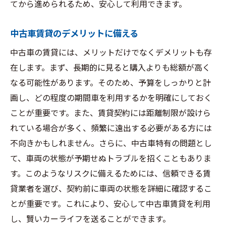
てから進められるため、安心して利用できます。
トラブルを避けるための契約書確認ポイン
ト
中古車賃貸のデメリットに備える
初めての中古車賃貸体験談
中古車の賃貸には、メリットだけでなくデメリットも存
中古車賃貸のリスクとその回避策
在します。まず、長期的に見ると購入よりも総額が高く
トラブル防止のための事前チェック
なる可能性があります。そのため、予算をしっかりと計
契約内容の理解と確認事項
画し、どの程度の期間車を利用するかを明確にしておく
予期せぬ故障への備え方
ことが重要です。また、賃貸契約には距離制限が設けら
れている場合が多く、頻繁に遠出する必要がある方には
信頼できる業者の見極め方
不向きかもしれません。さらに、中古車特有の問題とし
賠償責任とカバー範囲の明確化
て、車両の状態が予期せぬトラブルを招くこともありま
賃貸リスクを減らす保険の選び方
す。このようなリスクに備えるためには、信頼できる賃
賢い中古車賃貸で叶える理想のカーライフ
貸業者を選び、契約前に車両の状態を詳細に確認するこ
賃貸で手に入る自由な移動
とが重要です。これにより、安心して中古車賃貸を利用
ライフスタイルに合わせた車選び
し、賢いカーライフを送ることができます。