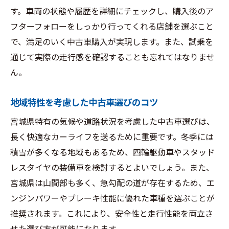
測
す。車両の状態や履歴を詳細にチェックし、購入後のア
地域に根付いた人気車種を探る
フターフォローをしっかり行ってくれる店舗を選ぶこと
宮城県の中古車市場での注意点
で、満足のいく中古車購入が実現します。また、試乗を
通じて実際の走行感を確認することも忘れてはなりませ
市場の信頼性を確認するためのステップ
ん。
中古車購入時に役立つ地元の情報源
多様な選択肢から理想の中古車を選ぶポイント
地域特性を考慮した中古車選びのコツ
を徹底解説
宮城県特有の気候や道路状況を考慮した中古車選びは、
中古車選びの前に設定すべき条件
長く快適なカーライフを送るために重要です。冬季には
宮城県で見つける高品質な中古車の特徴
積雪が多くなる地域もあるため、四輪駆動車やスタッド
理想の一台を確実に選ぶための比較方法
レスタイヤの装備車を検討するとよいでしょう。また、
中古車の試乗で確認すべきポイント
宮城県は山間部も多く、急勾配の道が存在するため、エ
購入前に知っておくべき車歴とメンテ履歴
ンジンパワーやブレーキ性能に優れた車種を選ぶことが
中古車の購入計画を立てるためのガイド
推奨されます。これにより、安全性と走行性能を両立さ