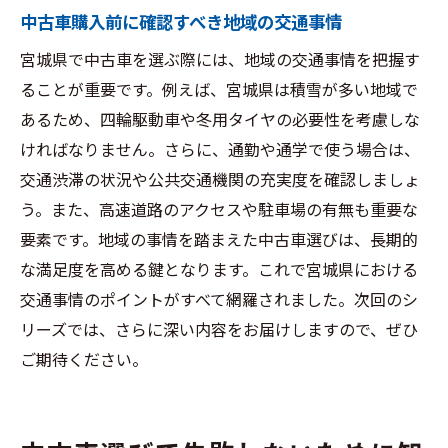
中古車購入時に必ず確認すべき書類
中古車購入前に確認すべき地域の交通事情
車両の状態を見極めるためのチェックポイ
宮城県で中古車を選ぶ際には、地域の交通事情を把握す
ント
ることが重要です。例えば、宮城県は積雪が多い地域で
試乗時に確認するべき重要項目
あるため、四輪駆動車や冬用タイヤの必要性を考慮しな
購入前に交渉で確認すべきこと
ければなりません。さらに、通勤や通学で使う場合は、
宮城県の道路事情に適した車両選び
交通渋滞の状況や公共交通機関の充実度を確認しましょ
購入後のサポートを考慮した選択肢
う。また、高速道路のアクセスや駐車場の有無も重要な
要素です。地域の事情を踏まえた中古車選びは、長期的
な満足度を高める鍵となります。これで宮城県における
交通事情のポイントがすべて網羅されました。次回のシ
リーズでは、さらに深い内容をお届けしますので、ぜひ
ご期待ください。