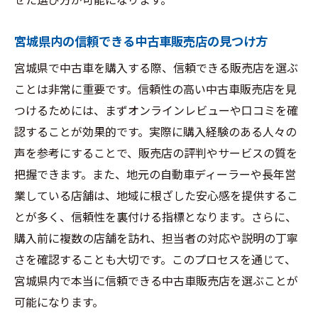
せた選び方が可能になります。
中古車購入を成功させるための宮城県ならでは
の秘訣とは
宮城県内の信頼できる中古車販売店の見つけ方
地元のネットワークを活用して中古車を探
宮城県で中古車を購入する際、信頼できる販売店を選ぶ
す方法
ことは非常に重要です。信頼性の高い中古車販売店を見
宮城県での中古車購入に役立つ独自サービ
つけるためには、まずオンラインレビューや口コミを確
ス
認することが効果的です。実際に購入経験のある人々の
中古車購入時の交渉術とポイント
声を参考にすることで、販売店の評判やサービスの質を
地域特有の購入支援制度の活用法
把握できます。また、地元の自動車ディーラーや長年営
中古車販売店との信頼関係の築き方
業している店舗は、地域に根ざした安心感を提供するこ
購入後の満足度を高めるためのアフターサ
とが多く、信頼性を裏付ける指標となります。さらに、
ービス活用
購入前に複数の店舗を訪れ、担当者の対応や説明の丁寧
宮城県で中古車を賢く選ぶための実用的ヒント
さを確認することも大切です。このプロセスを通じて、
集
宮城県内で本当に信頼できる中古車販売店を選ぶことが
宮城県での中古車選びを成功させるための
可能になります。