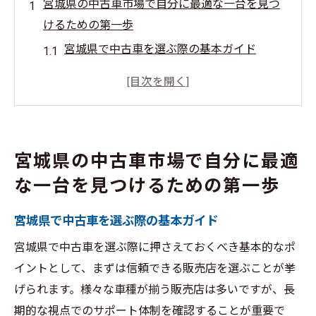
宮城県の中古車市場で自分に最適な一台を見つ
けるための第一歩
宮城県で中古車を選ぶ際の基本ガイド
地域特性を考慮した中古車選びのコツ
宮城県内の信頼できる中古車販売店の見つ
け方
中古車市場のトレンドを把握するには
宮城県の中古車市場で自分に最適
宮城県での中古車購入で知っておくべき法
な一台を見つけるための第一歩
律
中古車購入前に確認すべき地域の交通事情
宮城県で中古車を選ぶ際の基本ガイド
中古車選びで失敗しないために知っておくべき
宮城県で中古車を選ぶ際に押さえておくべき基本的なポ
宮城県の市場事情
イントとして、まずは信頼できる販売店を選ぶことが挙
宮城県の中古車市場の現状分析
げられます。様々な車種が揃う販売店は多いですが、長
中古車購入における宮城県の価格動向と予
期的な視点でのサポート体制を確認することが重要で