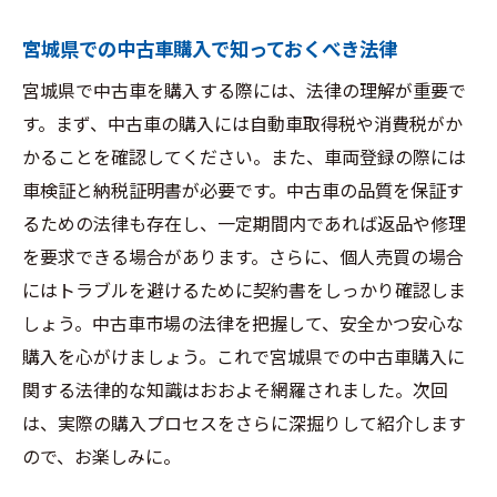
宮城県の中古車購入で避けるべきリスク
宮城県での中古車購入で知っておくべき法律
中古車購入における地元の消費者保護制度
宮城県で中古車を購入する際には、法律の理解が重要で
購入後に役立つ地域の整備施設情報
す。まず、中古車の購入には自動車取得税や消費税がか
中古車選びで宮城県が人気の理由とその魅力を
かることを確認してください。また、車両登録の際には
探る
車検証と納税証明書が必要です。中古車の品質を保証す
地域での中古車選びが人気の理由
るための法律も存在し、一定期間内であれば返品や修理
宮城県ならではの魅力的な車種の紹介
を要求できる場合があります。さらに、個人売買の場合
地元ならではの魅力的なサービスを発見
にはトラブルを避けるために契約書をしっかり確認しま
中古車購入で得られる地域特典を活用する
しょう。中古車市場の法律を把握して、安全かつ安心な
宮城県での車文化とその影響
購入を心がけましょう。これで宮城県での中古車購入に
関する法律的な知識はおおよそ網羅されました。次回
宮城県中古車市場の未来展望
は、実際の購入プロセスをさらに深掘りして紹介します
理想の中古車を宮城県で見つけるための最重要
ので、お楽しみに。
チェックリスト