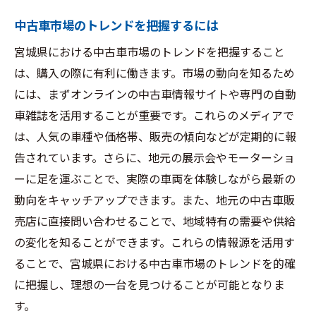
基本テクニック
中古車市場のトレンドを把握するには
中古車の価格と品質を見極める方法
宮城県における中古車市場のトレンドを把握すること
地元の中古車フェアを最大限に活用する方
は、購入の際に有利に働きます。市場の動向を知るため
法
には、まずオンラインの中古車情報サイトや専門の自動
購入時期を見極めて最高のディールを手に
車雑誌を活用することが重要です。これらのメディアで
入れる
は、人気の車種や価格帯、販売の傾向などが定期的に報
中古車ローンとその利用法
告されています。さらに、地元の展示会やモーターショ
購入前に知っておくべき契約事項
ーに足を運ぶことで、実際の車両を体験しながら最新の
中古車購入の際に注意すべき宮城県特有の重要
動向をキャッチアップできます。また、地元の中古車販
ポイント
売店に直接問い合わせることで、地域特有の需要や供給
宮城県での中古車購入における季節的要因
の変化を知ることができます。これらの情報源を活用す
地域の気候を考慮した車両選択のポイント
ることで、宮城県における中古車市場のトレンドを的確
中古車購入時に気を付けるべき契約書のチ
に把握し、理想の一台を見つけることが可能となりま
ェック項目
す。